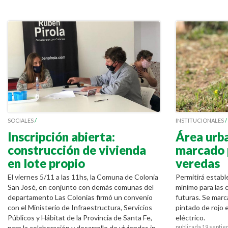
SOCIALES
/
INSTITUCIONALES
/
Inscripción abierta:
Área urb
construcción de vivienda
marcado 
en lote propio
veredas
El viernes 5/11 a las 11hs, la Comuna de Colonia
Permitirá establ
San José, en conjunto con demás comunas del
mínimo para las 
departamento Las Colonias firmó un convenio
futuras. Se mar
con el Ministerio de Infraestructura, Servicios
pintado de rojo 
Públicos y Hábitat de la Provincia de Santa Fe,
eléctrico.
para la colaboración y desarrollo de viviendas in...
publicada 19 septi