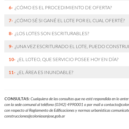
6-
¿CÓMO ES EL PROCEDIMIENTO DE OFERTA?
7-
¿CÓMO SÉ SI GANÉ EL LOTE POR EL CUAL OFERTÉ?
8-
¿LOS LOTES SON ESCRITURABLES?
9-
¿UNA VEZ ESCRITURADO EL LOTE, PUEDO CONSTRUI
10-
¿EL LOTEO, QUE SERVICIO POSEE HOY EN DÍA?
11-
¿EL ÁREA ES INUNDABLE?
CONSULTAS:
Cualquiera de las consultas que no esté respondida en lo ante
con la sede comunal al teléfono (0342) 4990001 o por mail a
contacto@colon
con respecto al Reglamento de Edificaciones y normas urbanísticas comunicat
construcciones@coloniasanjose.gob.ar